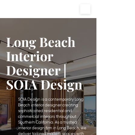
Long Beach
Interior
Designer |
SOIA Design
SOIA Design is a contemporary Long
Beach interior designer creating
sophisticated residential and
commercial interiors throughout
Southern California. As a trusted
interior design firm in Long Beach, we
deliver tailored modern spaces with